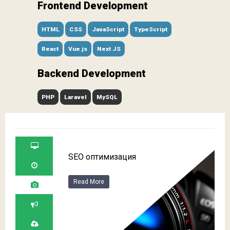
Frontend Development
HTML
CSS
JavaScript
TypeScript
React
Vue js
Next JS
Backend Development
PHP
Laravel
MySQL
SEO оптимизация
Read More