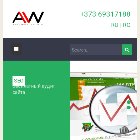
+373 69317188
RU
|
RO
Главная
Услуги
SEO
бесплатный аудит
Цены
сайта
комплекс мер по
seo
внутренней и внешней
оптимизации, для
поднятия позиций сайта в
Наши работы
поисковых системах
Контакты